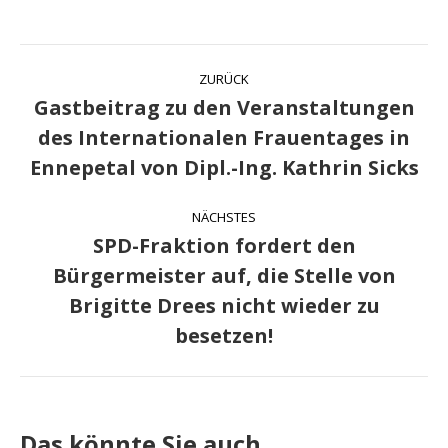
Kommentarnavigation
ZURÜCK
Gastbeitrag zu den Veranstaltungen
des Internationalen Frauentages in
Vorheriger
Beitrag:
Ennepetal von Dipl.-Ing. Kathrin Sicks
NÄCHSTES
SPD-Fraktion fordert den
Bürgermeister auf, die Stelle von
Nächster
Brigitte Drees nicht wieder zu
Beitrag:
besetzen!
Das könnte Sie auch