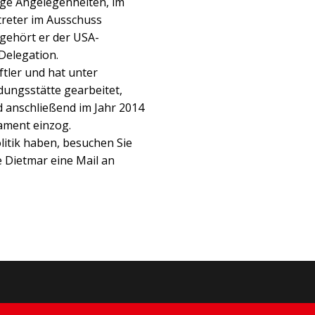
ige Angelegenheiten, im
treter im Ausschuss
 gehört er der USA-
-Delegation.
tler und hat unter
dungsstätte gearbeitet,
d anschließend im Jahr 2014
ament einzog.
itik haben, besuchen Sie
e Dietmar eine Mail an