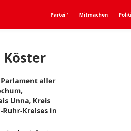
Partei
Mitmachen
Polit
r Köster
Parlament aller
ochum,
is Unna, Kreis
Ruhr-Kreises in