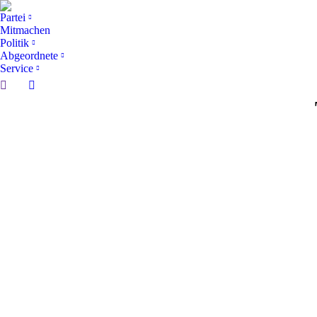
Partei
Mitmachen
Politik
Abgeordnete
Service
Search:
Facebook
page
opens
in
new
window