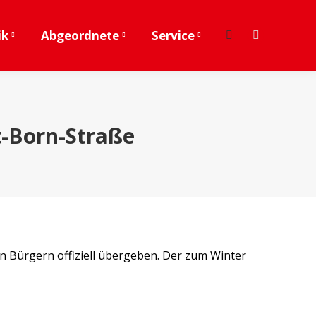
ik
Abgeordnete
Service
Search:
Facebook
page
opens
in
new
t-Born-Straße
window
n Bürgern offiziell übergeben. Der zum Winter